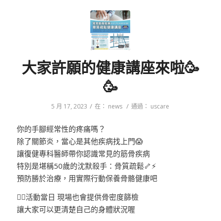
大家許願的健康講座來啦🥳
🥳
/
/
5 月 17, 2023
在：
news
通過：
uscare
你的手腳經常性的疼痛嗎？
除了關節炎，當心是其他疾病找上門😱
讓復健專科醫師帶你認識常見的筋骨疾病
特別是堪稱50歲的沈默殺手：骨質疏鬆🦴⚡️
預防勝於治療，用實際行動保養骨骼健康吧
👨‍⚕️活動當日 現場也會提供骨密度篩檢
讓大家可以更清楚自己的身體狀況喔