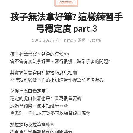
孩子無法拿好筆? 這樣練習手
弓穩定度 part.3
/
/
5 月 3, 2023
在：
news
通過：
uscare
孩子握筆書寫、著色的時候✍️
會不會有無法拿好筆、寫得很慢、時常手痠的問題?
其實握筆書寫與抓握技巧息息相關
平時就可以做下面的小訓練當作握筆前準備喔💪
🎈促進虎口穩定度：
穩定的虎口依靠也是在書寫很重要的
透過拿錢幣、使用短蠟筆🤏🪙
拿湯匙、手比ok等姿勢可以練習虎口喔👌
抓握技巧及握筆訓練💬
不單單只是手部動作的相關要素