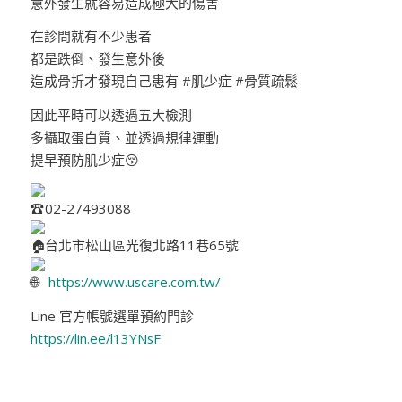
意外發生就容易造成極大的傷害
在診間就有不少患者
都是跌倒、發生意外後
造成骨折才發現自己患有 #肌少症 #骨質疏鬆
因此平時可以透過五大檢測
多攝取蛋白質、並透過規律運動
提早預防肌少症😚
02-27493088
台北市松山區光復北路11巷65號
https://www.uscare.com.tw/
Line 官方帳號選單預約門診
https://lin.ee/l13YNsF