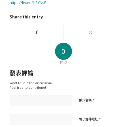
https://lin.ee/l13YNsF
Share this entry
0
回復
發表評論
Want to join the discussion?
Feel free to contribute!
*
顯示名稱
*
電子郵件地址