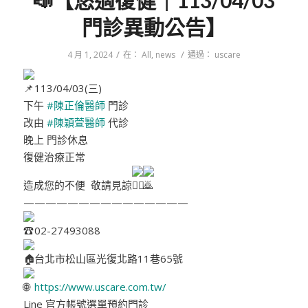
📣【悠適復健｜113/04/03
門診異動公告】
/
/
4 月 1, 2024
在：
All
,
news
通過：
uscare
113/04/03(三)
下午
#陳正倫醫師
門診
改由
#陳穎萱醫師
代診
晚上 門診休息
復健治療正常
造成您的不便 敬請見諒
———————————————
02-27493088
台北市松山區光復北路11巷65號
https://www.uscare.com.tw/
Line 官方帳號選單預約門診