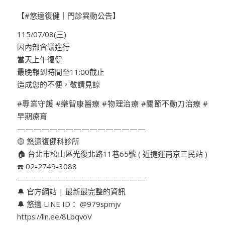
【#悠適復健｜門診異動公告】
115/07/08(三)
因內部會議進行
當天上午復健
最晚報到時間至11:00截止
造成您的不便，敬請見諒
#專業守護 #樂智康醫療 #物理治療 #關節不動刀治療 #
早期療育
————————————————
🟡 悠適復健科診所
🏠 台北市松山區光復北路11巷65號 ( 近捷運南京三民站 )
☎️ 02-2749-3088
————————————————
🔔 官方網站 | 最新最完整的資訊
🔔 悠適 LINE ID： @979spmjv
https://lin.ee/8LbqvoV