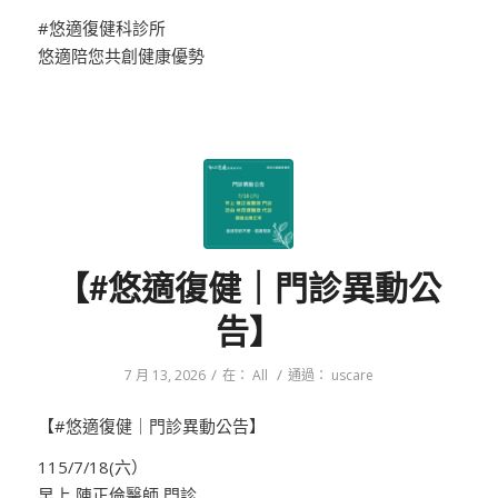
#悠適復健科診所
悠適陪您共創健康優勢
【#悠適復健｜門診異動公
告】
/
/
7 月 13, 2026
在：
All
通過：
uscare
【#悠適復健｜門診異動公告】
115/7/18(六）
早上 陳正倫醫師 門診