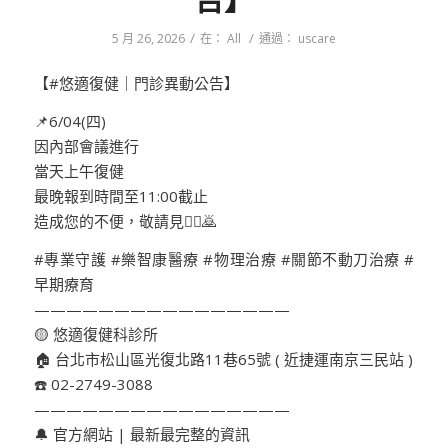
/
/
5 月 26, 2026
在：
All
通過：
uscare
【#悠適復健｜門診異動公告】
📌6/04(四)
因內部會議進行
當天上午復健
最晚報到時間至11:00截止
造成您的不便，敬請見🙇‍♂️🙇
#專業守護 #樂智康醫療 #物理治療 #關節不動刀治療 #
早期療育
————————————————
🟡 悠適復健科診所
🏠 台北市松山區光復北路11巷65號 ( 近捷運南京三民站 )
☎️ 02-2749-3088
————————————————
🔔 官方網站 | 最新最完整的資訊