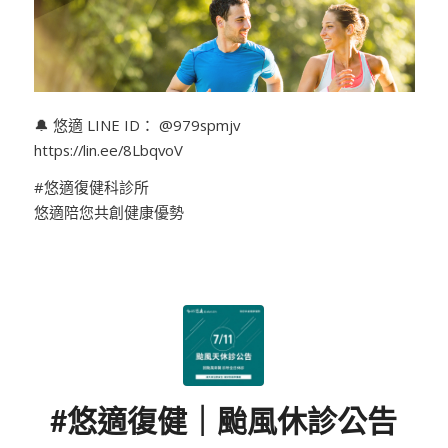
🔔 悠適 LINE ID： @979spmjv
https://lin.ee/8LbqvoV
#悠適復健科診所
悠適陪您共創健康優勢
#悠適復健｜颱風休診公告