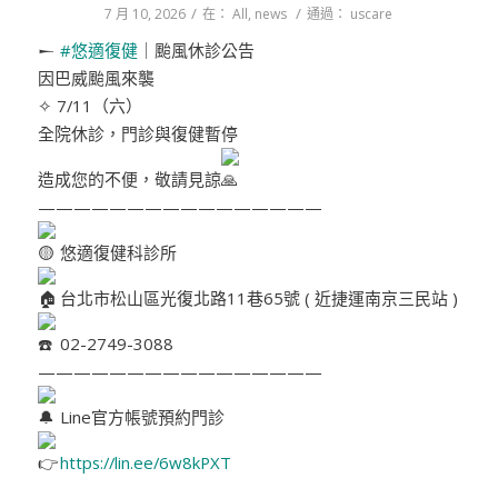
/
/
7 月 10, 2026
在：
All
,
news
通過：
uscare
𒀸
#悠適復健
｜颱風休診公告
因巴威颱風來襲
✧ 7/11（六）
全院休診，門診與復健暫停
造成您的不便，敬請見諒
————————————————
悠適復健科診所
台北市松山區光復北路11巷65號 ( 近捷運南京三民站 )
02-2749-3088
————————————————
Line官方帳號預約門診
https://lin.ee/6w8kPXT