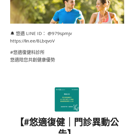
🔔 悠適 LINE ID： @979spmjv
https://lin.ee/8LbqvoV
#悠適復健科診所
悠適陪您共創健康優勢
【#悠適復健｜門診異動公
告】