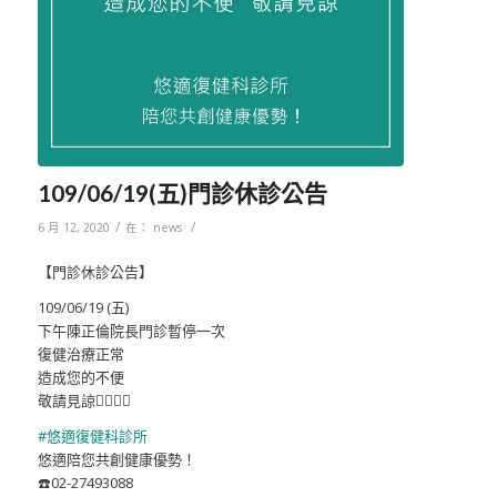
109/06/19(五)門診休診公告
/
/
6 月 12, 2020
在：
news
【門診休診公告】
109/06/19 (五)
下午陳正倫院長門診暫停一次
復健治療正常
造成您的不便
敬請見諒
🙇‍♂️
🙇‍♀️
#
悠適復健科診所
悠適陪您共創健康優勢！
☎️
02-27493088